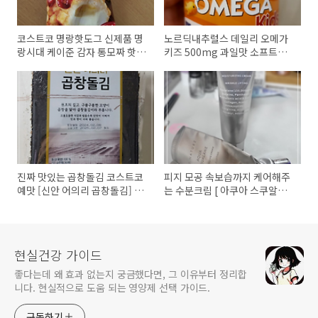
코스트코 명랑핫도그 신제품 명
노르딕내추럴스 데일리 오메가
랑시대 케이준 감자 통모짜 핫도
키즈 500mg 과일맛 소프트젤
그 구매후기
후기
진짜 맛있는 곱창돌김 코스트코
피지 모공 속보습까지 케어해주
예맛 [신안 어의리 곱창돌김] 구
는 수분크림 [ 아쿠아 스쿠알란
매후기
수분크림 ]
현실건강 가이드
좋다는데 왜 효과 없는지 궁금했다면, 그 이유부터 정리합
니다. 현실적으로 도움 되는 영양제 선택 가이드.
구독하기