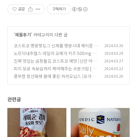
공감
구독하기
'
제품후기
' 카테고리의 다른 글
코스트코 명랑핫도그 신제품 명랑시대 케이준 감
2024.03.30
자 통모짜 핫도그 구매후기
노르딕내추럴스 데일리 오메가 키즈 500mg 과
2024.03.29
(0)
일맛 소프트젤 후기
진짜 맛있는 곱창돌김 코스트코 예맛 [신안 어의
2024.03.27
(0)
리 곱창돌김] 구매후기
피지 모공 속보습까지 케어해주는 수분크림 [ 아
2024.03.22
(0)
쿠아 스쿠알란 수분크림 ]
풍부한 항산화제 몸에 좋은 카카오닙스 [유가원
2024.03.20
(0)
유기농 스위트 카카오닙스] 구매후기
(0)
관련글