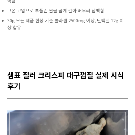
삭함
고온 고압으로 부풀린 쌀을 곱게 갈아 버무려 담백함
30g 모든 제품 한봉 기준 콜라겐 2500mg 이상, 단백질 12g 이
상 함유
샘표 질러 크리스피 대구껍질 실제 시식
후기