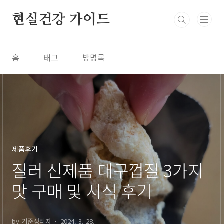
본문 바로가기
현실건강 가이드
홈
태그
방명록
제품후기
질러 신제품 대구껍질 3가지
맛 구매 및 시식 후기
by 기준정리자
2024. 3. 28.