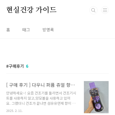
본문 바로가기
현실건강 가이드
홈
태그
방명록
구매후기
6
[ 구매 후기 ] 다우니 퍼퓸 쥬얼 향기부스터
안녕하세요~! 요즘 건조기를 돌리면서 건조기시
트를 사용하지 않고,양모볼을 사용하고 있어
요. 그랬더니 건조가 끝나면 섬유유연제 향이 거
의 사라지더라고요. 새 옷을 입을 때 좋은 향기가
2025. 2. 11.
좀 났으면 해서 알아보다가향기부스터라는 걸 알