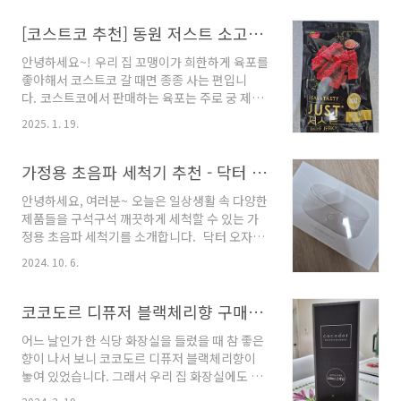
게 되었어요. 세탁 시작하기 전 조금 넣어서 세탁
해 주면건조기 돌린 후에도 향이 꽤 오래 지속된
[코스트코 추천] 동원 저스트 소고기육포 화이트페퍼 맛있어요!
다고 하길래 다우니 향기부스터로 구매해 보았습
안녕하세요~! 우리 집 꼬맹이가 희한하게 육포를
니다. [ 다우니 퍼퓸 쥬얼 향기부스터 ] 다우니
좋아해서 코스트코 갈 때면 종종 사는 편입니
퍼퓸 쥬얼 향기부스터는 3가지 향이 있습니
다. 코스트코에서 판매하는 육포는 주로 궁 제품
다. 장미향과 오렌지꽃 향기의 만남으로 플로럴
인데 지난번에는 동원 육포가 보여서 구매해 봤
한 향인 루비 피오니라임 계열 과일 향과 시원한
2025. 1. 19.
어요. ▶ 동원 저스트 소고기육포 화이트페
에메랄드 바다를 연상케 하는 상쾌한 향인 에메
퍼 동원 저스트 소고기육포 화이트페퍼 호주산
랄드 브리즈바닐라의 향기와 은은한 라벤더 향의
소고기 홍두깨살로 만든 소고기 육포입니다. 히
가정용 초음파 세척기 추천 - 닥터 오자와 가정용 초음파 세척기
우아하고 부드러운 향인 자수정 베리 다우
말라야 크리스털 핑크 솔트와 백후추로 간이 되
니 퍼퓸 쥬..
안녕하세요, 여러분~ 오늘은 일상생활 속 다양한
어 짭짤하니 정말 맛있었어요! 육포가 딱 보기
제품들을 구석구석 깨끗하게 세척할 수 있는 가
에는 딱딱하고 질길 것 같은 선입견이 있는데, 일
정용 초음파 세척기를 소개합니다. 닥터 오자와
단 먹어보면 딱딱하지도 않고 의외로 부드럽기도
가정용 초음파 세척기 소개 우리 집 식구들은 모
하고 잘 씹혀요. 육질이 그대로 느껴지면서 쫄깃
2024. 10. 6.
두가 안경을 착용하고 있어요. 그래서 안경 세척
쫄깃 식감이 참 좋거든요! 그래서 아이가 잘 먹나
을 주목적으로 가정용 초음파 세척기를 구입했어
봐요~ 육포에 알알이 박힌 백후추와 히말라얀
요. 요즈음은 가정용 초음파 세척기가 합리적인
코코도르 디퓨저 블랙체리향 구매후기
핑크 솔트가 보이시나요~? 이 두 가지 덕분인지
가격대에 종류도 참 많더라고요. 그중 닥터 오자
육포 ..
어느 날인가 한 식당 화장실을 들렀을 때 참 좋은
와 가정용 초음파 세척기로 선택했어요~ 구성품
향이 나서 보니 코코도르 디퓨저 블랙체리향이
은 초음파 세척기 본품, 설명서, 전원 어댑터, 청
놓여 있었습니다. 그래서 우리 집 화장실에도 놓
소용 천으로 구성되어 있습니다. 닥터 오자와
아야겠다 생각했었고 쿠팡에서 구매해 보았습니
가정용 초음파 세척기 특징 600ml 대용량 방수