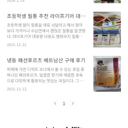
2024. 2. 19.
다. 코코도르 디퓨저 블랙체리 200ml x 2p 제품
설계 - 강력한 ABS 소재 사용으로 표면 방수 처
사양 코코도르 디퓨저 블랙체리향 200ml 2개입
리 원클릭 버튼으로 자동 실행 - 터치식 전원 스
전문조향사가 엄선한 원료 및 검증된 기술력 유
초등학생 필통 추천 라이프기어 대용량 다용도 펜파우치 필통
위치로 3분 동안 세척 후 자동으로 전원 차단 ..
리용기사용 식물 유래 추출물 5가지 (캐모마일,
초등학생 딸이 필통을 새로 사달라고 해서 찾아
녹차, 감잎, 로즈마리, 병풀 식물). 곡물 발효 추정
보다 가격이나 수납면에서 괜찮은 필통을 발견했
베이스 (안전하고 부드러운 발향) 높은 등급의 향
다. 라이프기어 대용량 다용도 펜파우치 필통으
료 블랜딩 환경부 고시 안전성 테스트 통과 13가
로 7가지 다양한 색상이 있는데, 퍼플색으로 구매
지 유해물질 불검출 코코도르 디퓨저 블랙체리
2023. 12. 21.
해 보았다. ◎ 라이프기어 대용량 다용도 펜파우
200ml 한 병당 블랙색상의 섬유스틱이 5개씩 있
치 필통 제품 사양 재질 : 폴리에스테르, 린넨, 무
습니다. 향의 진하기는 섬유스틱으로 조정하면
인쇄 사이즈 : 21cm x 11.5cm x 8cm 무게 :
냉동 패션후르츠 베트남산 구매 후기
된다고 합니다. 너무 진한 향기보다 은은..
60g 정도 세탁방법 : 손세탁 가능 ◎ 라이프기어
뷔페에 가면 디저트 코너에서 볼 수 있는 과일 중
대용량 다용도 펜파우치 필통 장점 대용량 수납 3
하나인 패션후르츠. 달콤한 향기와 새콤한 과육
단 분리 수납, 펜꽂이 5칸 폴리에스테르 방수소재
으로 다양하게 활용되는 맛있는 과일이다. 그 맛
로 생활방수 가능 손잡이로 휴대 용이 지퍼가 부
에 반해서 평소에도 먹기 위해 구매해 보았다. 패
드러워 열고 닫기 편함 ◎ 라이프기어 대용량 다
2023. 12. 12.
션후르츠 특징 패션후르츠는 열대 과일 중 하나
용도 펜파우치 필통 사용 후기 필통 자체 무게가
로 백향과로도 불린다. 그 이름처럼 100가지의
가벼워 필기구를 많이 넣어도 크게 무게가 나가
다양한 향과 맛을 지니고 있다고 한다. 특히 여성
1
지 않는다. 사용연령은 14세 이상이..
에게 유익한 영양소가 풍부해서 "여신의 열매"라
고도 불린다. 단단한 껍질 속 노랗고 먹음직스러
운 말랑말랑한 과육이 들어 있다. 비타민, 미네랄,
산화지방제, 섬유질이 풍부하다. 패션후르츠 효