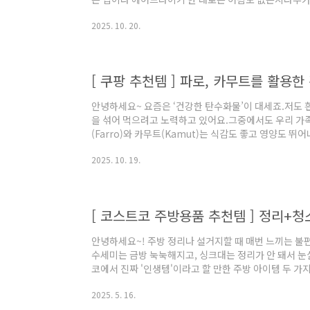
LA DERIVE 고속 디지털 드라이기 1500W를 구매해 
2025. 10. 20.
큰 장점은 바로 4단 온도 조절 + 2단 풍속 조절이 가능
냉풍이 번갈아가며 자동으로 전환되는 기능이 있다는 것
간중간 차가운 바람이 나와서 열로 인한 헤어 손상도 덜
드라이기를 썼..
[ 쿠팡 추천템 ] 파로, 카무트를 활용
안녕하세요~ 요즘은 ‘건강한 탄수화물’이 대세죠.저도 
을 섞어 먹으려고 노력하고 있어요.그중에서도 우리 가족
(Farro)와 카무트(Kamut)는 식감도 좋고 영양도 
합니다~ 이탈리아에서 온 고대 밀, 파로(FARRO) 먼저 
2025. 10. 19.
파로파로는 흔히 엠머밀(Emmer Wheat)이라고 불
에요.‘an ancient grain from Italy’라는 
곡물이죠. 식감은 일반 밀보다 톡톡 씹히는 탄력감이 있
좋아하며 잘..
[ 코스트코 주방용품 추천템 ] 정리+청
안녕하세요~! 주방 정리나 설거지할 때 매번 느끼는 불
수세미는 금방 눅눅해지고, 싱크대는 정리가 안 돼서 눈
코에서 진짜 '인생템'이라고 할 만한 주방 아이템 두 
도로 활용가능한 실용성 있는 "4bnk 확장형 싱크랙"
2025. 5. 16.
세척력을 자랑하는 "스크럽대디 수세미"입니다. SNS
건 진짜 왜 이제야 샀나 싶을 정도로 만족도 최고였어요.