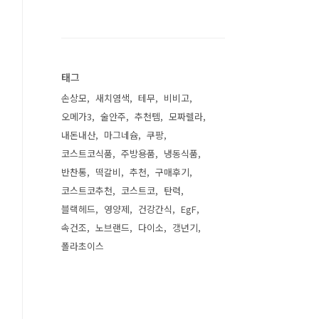
태그
손상모
새치염색
테무
비비고
오메가3
술안주
추천템
모짜렐라
내돈내산
마그네슘
쿠팡
코스트코식품
주방용품
냉동식품
반찬통
떡갈비
추천
구매후기
코스트코추천
코스트코
탄력
블랙헤드
영양제
건강간식
EgF
속건조
노브랜드
다이소
갱년기
폴라초이스