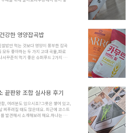
봤어요. 주요 기능 살펴보기 이 제품의 가장
하다는 점이에요.특히 신기했던 건, 온풍과
! 뜨거운 바람으로 빠르게 말리면서도, 중
한 느낌이에요. 이전에는 1200W짜리 일반
한 건강한 영양잡곡밥
흰쌀밥만 먹는 것보다 영양이 풍부한 잡곡
 모두 좋아하는 두 가지 고대 곡물,파로
뛰어나서꾸준히 먹기 좋은 슈퍼푸드 2가지 소개
주황색 패키지의 MONTEROSSO FARRO
리며,고대 로마인들이 즐겨 먹던 귀한 곡물이
문구처럼 이탈리아에서 오래전부터 사랑받아온 전통
어요.톡톡 터지는 식감 때문에 아이들이 더
소 끝판왕 조합 실사용 후기
편함, 여러분도 있으시죠?그릇은 쌓여 있고,
살 찌푸려질 때도 많은데요. 최근에 코스트
가지를 발견해서 소개해보려 해요.하나는 다용
,다른 하나는 귀엽고 위생적이면서도 강력한
에서 화제라길래 반신반의하며 사봤는데,이
 특히 저처럼 주방이 좁아서 고민인 분,위