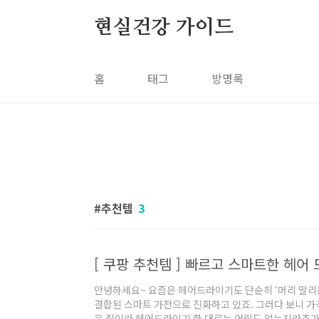
본문 바로가기
현실건강 가이드
홈
태그
방명록
추천템
3
안녕하세요~ 요즘은 헤어드라이기도 단순히 ‘머리 말리
결합된 스마트 가전으로 진화하고 있죠. 그러다 보니 가
은 집이라 헤어드라이기 한 대로는 어림도 없는지라추가